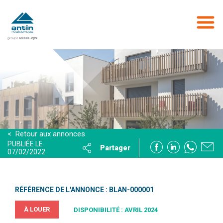
Aller
au
contenu
principal
< Retour aux annonces
PUBLIÉE LE
Partager
07/02/2022
RÉFÉRENCE DE L'ANNONCE : BLAN-000001
À LOUER
DISPONIBILITÉ : AVRIL 2024