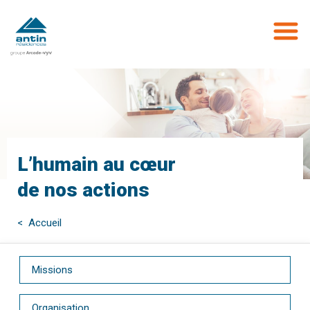
Aller
au
contenu
principal
L’humain au cœur
de nos actions
< Accueil
Missions
Organisation