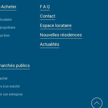
-Acheter
F A Q
Contact
locataire
Espace locataire
propriétaire
Nouvelles résidences
un bien
Actualités
archés publics
 achat
e à un marché
er son entreprise