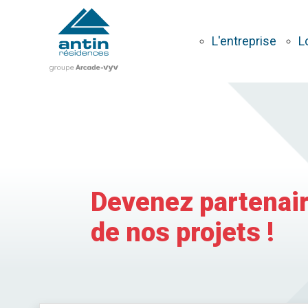
Aller
au
contenu
L'entreprise
L
principal
Devenez partenai
de nos projets !