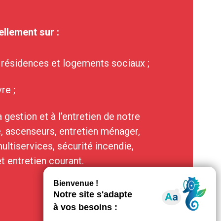
llement sur :
s résidences et logements sociaux ;
re ;
 gestion et à l’entretien de notre
, ascenseurs, entretien ménager,
ltiservices, sécurité incendie,
et entretien courant.