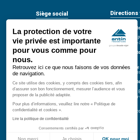
Directions 
Siège social
Direction terri
59, rue de Provence
La protection de votre
93 - 95 - 60
75439 Paris Cedex 09
244, avenue du 
vie privée est importante
93210 La Plaine-
Tél. : +33 (0) 1 49 95 37 37
pour vous comme pour
E-mail :
contact@antin-
Direction territ
residences.fr
CPH
nous.
75 - 77 - 94
Retrouvez ici ce que nous faisons de vos données
33, rue Defrance
Service client - Astreinte 7/7
94307 Vincenne
de navigation.
- 24/24
0809 54 09 09
Direction terri
Ce site utilise des cookies, y compris des cookies tiers, afin
Service gratuit + prix appel
78 - 91 - 92
d’assurer son bon fonctionnement, mesurer l’audience et vous
14, rue Gustave E
proposer de la publicité adaptée.
78180 Montigny-
Pour plus d’informations, veuillez lire notre « Politique de
Suivez-nous
Agence d’Évry
confidentialité et cookies ».
411, square Jac
91000 Évry
Lire la politique de confidentialité
Consentements certifiés par
Non merci
Je choisis
OK pour moi