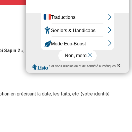
oi Sapin 2
», Antin Résidences, en lien avec le Groupe
on en précisant la date, les faits, etc. (votre identité