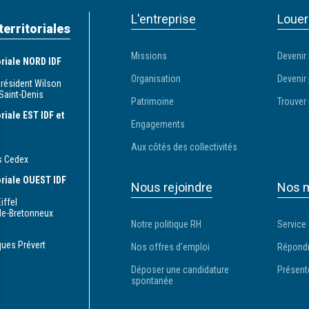
L'entreprise
Louer
territoriales
Missions
Devenir 
toriale NORD IDF
Organisation
Devenir 
Président Wilson
Saint-Denis
Patrimoine
Trouver 
oriale EST IDF et
Engagements
Aux côtés des collectivités
s Cedex
toriale OUEST IDF
Nous rejoindre
Nos m
iffel
le-Bretonneux
Notre politique RH
Service
ques Prévert
Nos offres d'emploi
Répondr
Déposer une candidature
Présent
spontanée