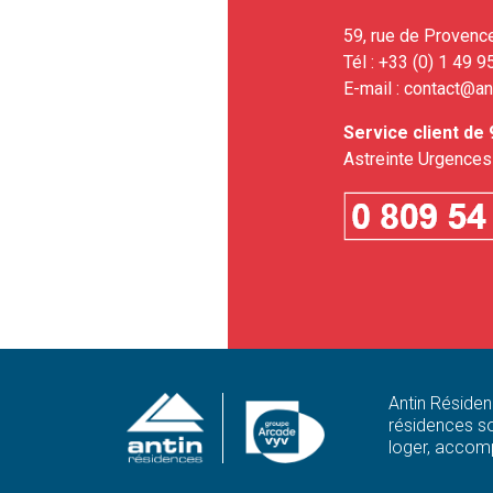
59, rue de Provenc
Tél : +33 (0) 1 49 9
E-mail :
contact@ant
Service client de 
Astreinte Urgences
Antin Résiden
résidences so
loger, accomp