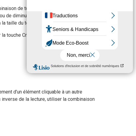
binaison de touches Ctrl + - permet quant à
u de diminuer la taille des caractères par
a taille du texte par défaut.
ar la touche Cmd pour effectuer les mêmes
vement d’un élément cliquable à un autre
inverse de la lecture, utiliser la combinaison