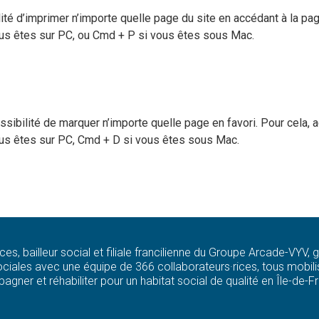
ilité d’imprimer n’importe quelle page du site en accédant à la 
vous êtes sur PC, ou Cmd + P si vous êtes sous Mac.
possibilité de marquer n’importe quelle page en favori. Pour cela
vous êtes sur PC, Cmd + D si vous êtes sous Mac.
ces, bailleur social et filiale francilienne du Groupe Arcade-VYV,
ciales avec une équipe de 366 collaborateurs·rices, tous mobilis
agner et réhabiliter pour un habitat social de qualité en Île-de-F