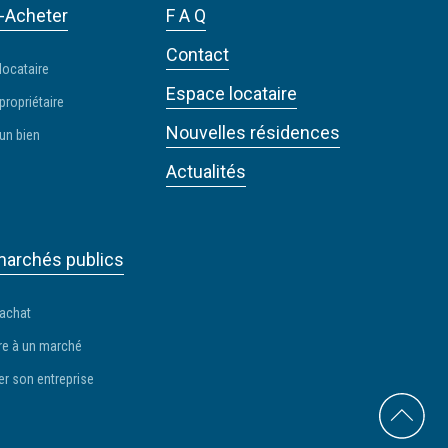
-Acheter
F A Q
Contact
locataire
Espace locataire
propriétaire
Nouvelles résidences
un bien
Actualités
archés publics
 achat
e à un marché
er son entreprise