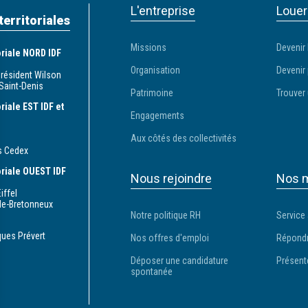
L'entreprise
Louer
territoriales
Missions
Devenir 
toriale NORD IDF
Organisation
Devenir 
Président Wilson
Saint-Denis
Patrimoine
Trouver 
oriale EST IDF et
Engagements
Aux côtés des collectivités
s Cedex
toriale OUEST IDF
Nous rejoindre
Nos m
iffel
le-Bretonneux
Notre politique RH
Service
ques Prévert
Nos offres d'emploi
Répondr
Déposer une candidature
Présent
spontanée