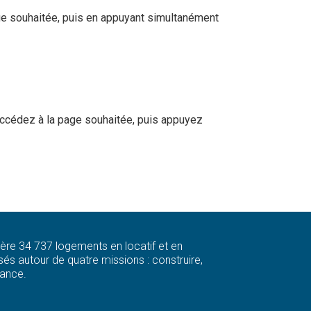
page souhaitée, puis en appuyant simultanément
, accédez à la page souhaitée, puis appuyez
 gère 34 737 logements en locatif et en
és autour de quatre missions : construire,
rance.