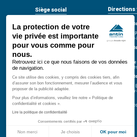
Directions 
Siège social
Direction terri
59, rue de Provence
La protection de votre
93 - 95 - 60
75439 Paris Cedex 09
244, avenue du 
vie privée est importante
93210 La Plaine-
Tél. : +33 (0) 1 49 95 37 37
pour vous comme pour
E-mail :
contact@antin-
Direction territ
residences.fr
CPH
nous.
75 - 77 - 94
Retrouvez ici ce que nous faisons de vos données
33, rue Defrance
Service client - Astreinte 7/7
94307 Vincenne
de navigation.
- 24/24
0809 54 09 09
Direction terri
Ce site utilise des cookies, y compris des cookies tiers, afin
Service gratuit + prix appel
78 - 91 - 92
d’assurer son bon fonctionnement, mesurer l’audience et vous
14, rue Gustave E
proposer de la publicité adaptée.
78180 Montigny-
Pour plus d’informations, veuillez lire notre « Politique de
Suivez-nous
Agence d’Évry
confidentialité et cookies ».
411, square Jac
91000 Évry
Lire la politique de confidentialité
Consentements certifiés par
Non merci
Je choisis
OK pour moi