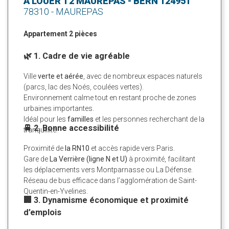
A LOUER T2 MAUREPAS - BERN 124951
78310 - MAUREPAS
Appartement 2 pièces
🌿 1. Cadre de vie agréable
Ville
verte et aérée
, avec de nombreux espaces naturels
(parcs, lac des Noés, coulées vertes).
Environnement calme tout en restant proche de zones
urbaines importantes.
Idéal pour les
familles
et les personnes recherchant de la
🚆 2. Bonne accessibilité
tranquillité.
Proximité de
la RN10
et accès rapide vers Paris.
Gare de
La Verrière (ligne N et U)
à proximité, facilitant
les déplacements vers Montparnasse ou La Défense.
Réseau de bus efficace dans l’agglomération de Saint-
Quentin-en-Yvelines.
🏢 3. Dynamisme économique et proximité
d’emplois