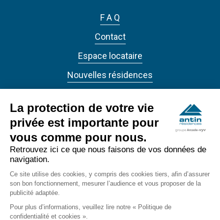
F A Q
Contact
Espace locataire
Nouvelles résidences
Actualités
La protection de votre vie
privée est importante pour
vous comme pour nous.
Retrouvez ici ce que nous faisons de vos données de
navigation.
ANTIN RÉSIDENCES 2022 - Tous droits réservés
Ce site utilise des cookies, y compris des cookies tiers, afin d’assurer
Accessibilité
son bon fonctionnement, mesurer l’audience et vous proposer de la
footer_bottom
publicité adaptée.
Confidentialité
Pour plus d’informations, veuillez lire notre « Politique de
confidentialité et cookies ».