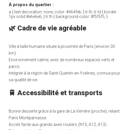
À propos du quartier :
a { text-decoration: none; color: #464feb; } tr th, tr td { border:
1px solid #e6e6e6; } tr th { background-color: #f5f5f5; }
🌿 Cadre de vie agréable
Ville à taille humaine située à proximité de Paris (environ 30
km).
Environnement calme, avec de nombreux espaces verts et
parcs.
Intégrée à la région de Saint-Quentin-en-Yvelines, connue pour
sa qualité de vie.
🚆 Accessibilité et transports
Bonne desserte grâce à la gare de La Verrière (proche), reliant
Paris Montparnasse.
Accès facile aux grands axes routiers (N10, A12, A13).