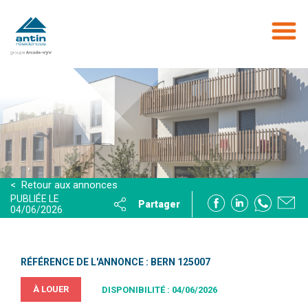
Aller
au
contenu
principal
< Retour aux annonces
PUBLIÉE LE
Partager
04/06/2026
RÉFÉRENCE DE L'ANNONCE : BERN 125007
À LOUER
DISPONIBILITÉ : 04/06/2026