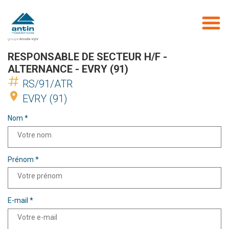
Aller
au
contenu
principal
RESPONSABLE DE SECTEUR H/F -
ALTERNANCE - EVRY (91)
RS/91/ATR
EVRY (91)
Nom *
Prénom *
E-mail *