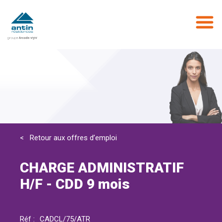
Aller
au
contenu
principal
< Retour aux offres d’emploi
CHARGE ADMINISTRATIF
H/F - CDD 9 mois
Réf :
CADCL/75/ATR