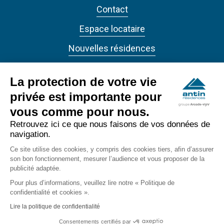
Contact
Espace locataire
Nouvelles résidences
Actualités
La protection de votre vie
privée est importante pour
vous comme pour nous.
Retrouvez ici ce que nous faisons de vos données de
navigation.
ANTIN RÉSIDENCES 2022 - Tous droits réservés
Ce site utilise des cookies, y compris des cookies tiers, afin d’assurer
Accessibilité
son bon fonctionnement, mesurer l’audience et vous proposer de la
footer_bottom
publicité adaptée.
Confidentialité
Pour plus d’informations, veuillez lire notre « Politique de
confidentialité et cookies ».
Mentions légales
Lire la politique de confidentialité
Consentements certifiés par