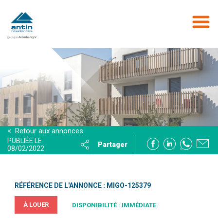
Aller
au
contenu
principal
< Retour aux annonces
PUBLIÉE LE
Partager
08/02/2022
RÉFÉRENCE DE L'ANNONCE : MIGO-125379
À LOUER
DISPONIBILITÉ : IMMÉDIATE