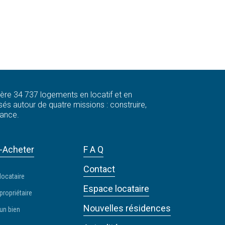
 gère 34 737 logements en locatif et en
és autour de quatre missions : construire,
rance.
-Acheter
F A Q
Contact
locataire
Espace locataire
propriétaire
Nouvelles résidences
un bien