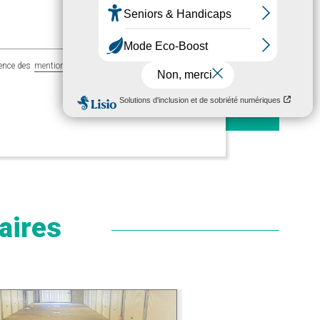
ience des
mentions légales
aires