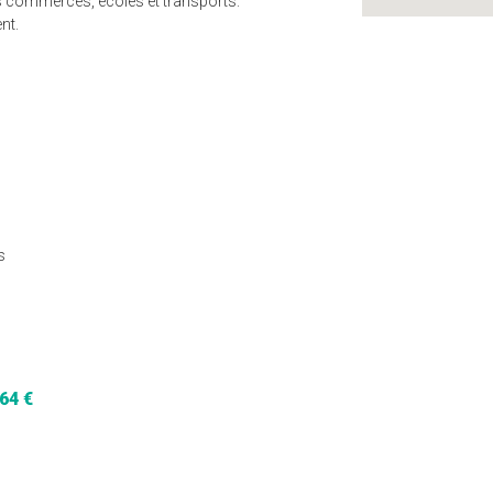
es commerces, écoles et transports.
nt.
s
64 €