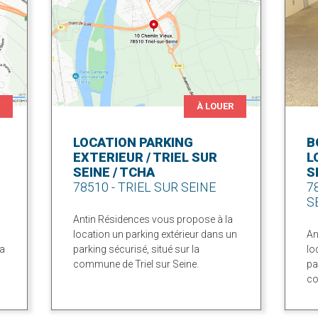
R
À LOUER
LOCATION PARKING
B
EXTERIEUR / TRIEL SUR
L
SEINE / TCHA
S
78510 - TRIEL SUR SEINE
7
S
Antin Résidences vous propose à la
location un parking extérieur dans un
An
la
parking sécurisé, situé sur la
lo
commune de Triel sur Seine.
pa
co