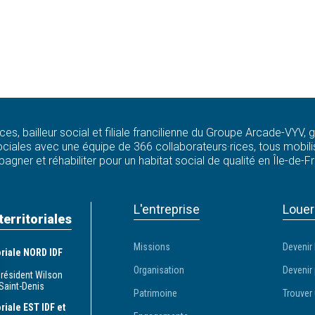
ces, bailleur social et filiale francilienne du Groupe Arcade-VYV,
ciales avec une équipe de 366 collaborateurs·rices, tous mobilis
agner et réhabiliter pour un habitat social de qualité en Île-de-F
L'entreprise
Louer
territoriales
Missions
Devenir 
toriale NORD IDF
Organisation
Devenir 
Président Wilson
Saint-Denis
Patrimoine
Trouver 
oriale EST IDF et