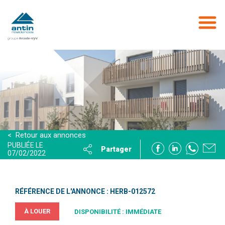
Aller
au
contenu
principal
< Retour aux annonces
PUBLIÉE LE
Partager
07/02/2022
RÉFÉRENCE DE L'ANNONCE : HERB-012572
À LOUER
DISPONIBILITÉ : IMMÉDIATE