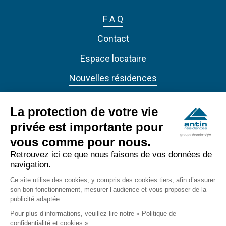
F A Q
Contact
Espace locataire
Nouvelles résidences
Actualités
La protection de votre vie
privée est importante pour
vous comme pour nous.
Retrouvez ici ce que nous faisons de vos données de
navigation.
ANTIN RÉSIDENCES 2022 - Tous droits réservés
Ce site utilise des cookies, y compris des cookies tiers, afin d’assurer
Accessibilité
son bon fonctionnement, mesurer l’audience et vous proposer de la
footer_bottom
publicité adaptée.
Confidentialité
Pour plus d’informations, veuillez lire notre « Politique de
confidentialité et cookies ».