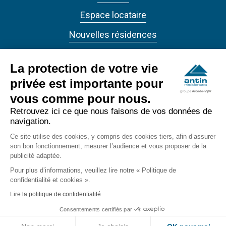
Espace locataire
Nouvelles résidences
Actualités
La protection de votre vie
privée est importante pour
vous comme pour nous.
Retrouvez ici ce que nous faisons de vos données de
navigation.
ANTIN RÉSIDENCES 2022 - Tous droits réservés
Ce site utilise des cookies, y compris des cookies tiers, afin d’assurer
Accessibilité
son bon fonctionnement, mesurer l’audience et vous proposer de la
footer_bottom
publicité adaptée.
Confidentialité
Pour plus d’informations, veuillez lire notre « Politique de
confidentialité et cookies ».
Mentions légales
Lire la politique de confidentialité
Consentements certifiés par