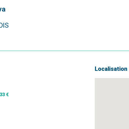
va
OIS
Localisation
33 €