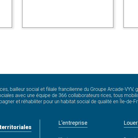
ces, bailleur social et filiale francilienne du Groupe Arcade-VYV,
ciales avec une équipe de 366 collaborateurs·rices, tous mobilis
agner et réhabiliter pour un habitat social de qualité en Île-de-F
L'entreprise
Louer
territoriales