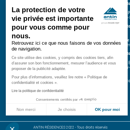
Direction terri
59, rue de Provence
La protection de votre
93 - 95 - 60
75439 Paris Cedex 09
244, avenue du 
vie privée est importante
93210 La Plaine-
Tél. : +33 (0) 1 49 95 37 37
E-mail :
contact@antin-
pour vous comme pour
Direction territ
residences.fr
CPH
nous.
75 - 77 - 94
33, rue Defrance
Service client - Astreinte 7/7
Retrouvez ici ce que nous faisons de vos données
94307 Vincenne
- 24/24
de navigation.
0809 54 09 09
Direction terri
Service gratuit + prix appel
Ce site utilise des cookies, y compris des cookies tiers, afin
78 - 91 - 92
14, rue Gustave E
d’assurer son bon fonctionnement, mesurer l’audience et vous
78180 Montigny-
proposer de la publicité adaptée.
Suivez-nous
Agence d’Évry
Pour plus d’informations, veuillez lire notre « Politique de
411, square Jac
confidentialité et cookies ».
91000 Évry
Lire la politique de confidentialité
Consentements certifiés par
Non merci
Je choisis
OK pour moi
Axeptio consent
Plateforme de Gestion du Consentement : Personnalisez vo
ANTIN RÉSIDENCES 2022 - Tous droits réservés