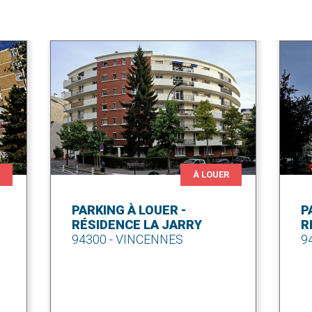
R
À LOUER
PARKING À LOUER -
P
RÉSIDENCE LA JARRY
R
94300 - VINCENNES
9