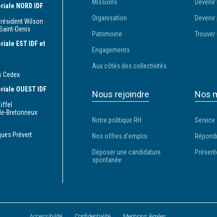
Missions
Devenir 
toriale NORD IDF
Organisation
Devenir 
Président Wilson
Saint-Denis
Patrimoine
Trouver 
oriale EST IDF et
Engagements
Aux côtés des collectivités
s Cedex
toriale OUEST IDF
Nous rejoindre
Nos m
iffel
le-Bretonneux
Notre politique RH
Service
ques Prévert
Nos offres d'emploi
Répondr
Déposer une candidature
Présent
spontanée
s Options
Accessibilité
Confidentialité
Mentions légales