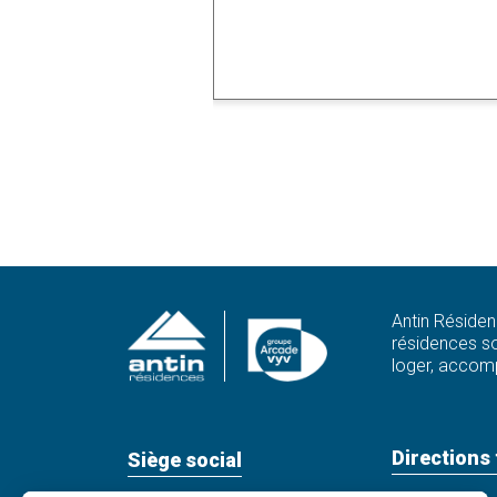
Antin Résiden
résidences so
loger, accomp
Directions 
Siège social