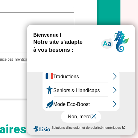
ience des
mentions légales
aires