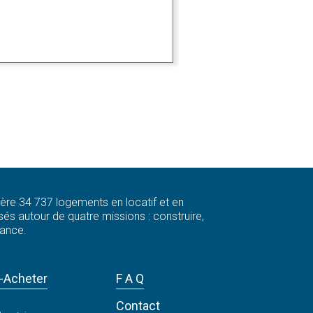
 gère 34 737 logements en locatif et en
és autour de quatre missions : construire,
rance.
-Acheter
F A Q
Contact