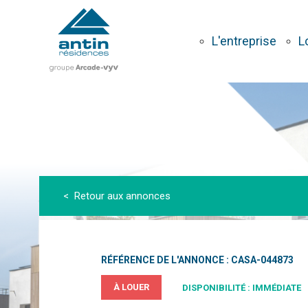
Aller
au
contenu
L'entreprise
L
principal
< Retour aux annonces
RÉFÉRENCE DE L'ANNONCE : CASA-044873
À LOUER
DISPONIBILITÉ : IMMÉDIATE