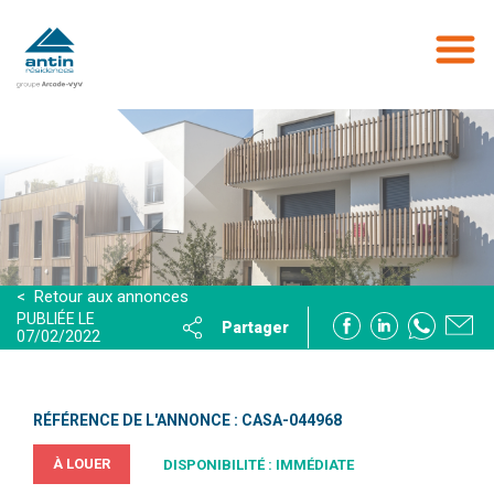
Aller
au
contenu
principal
< Retour aux annonces
PUBLIÉE LE
Partager
07/02/2022
RÉFÉRENCE DE L'ANNONCE : CASA-044968
À LOUER
DISPONIBILITÉ : IMMÉDIATE