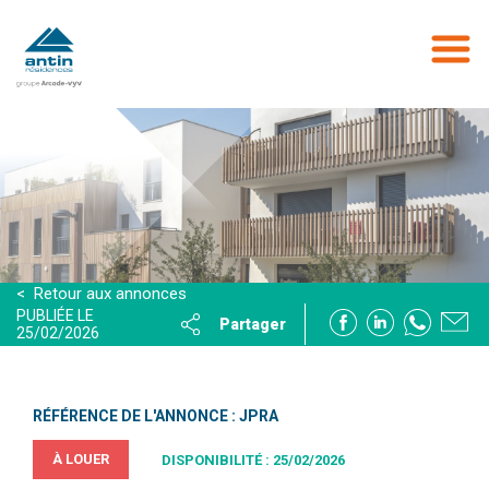
Aller
au
contenu
principal
< Retour aux annonces
PUBLIÉE LE
Partager
25/02/2026
RÉFÉRENCE DE L'ANNONCE : JPRA
À LOUER
DISPONIBILITÉ : 25/02/2026