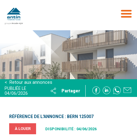
Aller
au
contenu
principal
< Retour aux annonces
PUBLIÉE LE
Partager
04/06/2026
RÉFÉRENCE DE L'ANNONCE : BERN 125007
À LOUER
DISPONIBILITÉ : 04/06/2026