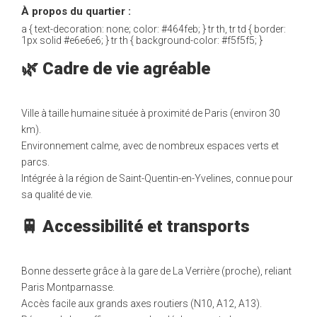
À propos du quartier :
a { text-decoration: none; color: #464feb; } tr th, tr td { border:
1px solid #e6e6e6; } tr th { background-color: #f5f5f5; }
🌿 Cadre de vie agréable
Ville à taille humaine située à proximité de Paris (environ 30
km).
Environnement calme, avec de nombreux espaces verts et
parcs.
Intégrée à la région de Saint-Quentin-en-Yvelines, connue pour
sa qualité de vie.
🚆 Accessibilité et transports
Bonne desserte grâce à la gare de La Verrière (proche), reliant
Paris Montparnasse.
Accès facile aux grands axes routiers (N10, A12, A13).