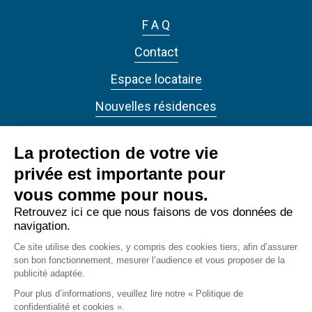
F A Q
Contact
Espace locataire
Nouvelles résidences
Actualités
La protection de votre vie
privée est importante pour
vous comme pour nous.
Retrouvez ici ce que nous faisons de vos données de
navigation.
ANTIN RÉSIDENCES 2022 - Tous droits réservés
Ce site utilise des cookies, y compris des cookies tiers, afin d’assurer
Accessibilité
son bon fonctionnement, mesurer l’audience et vous proposer de la
footer_bottom
publicité adaptée.
Confidentialité
Pour plus d’informations, veuillez lire notre « Politique de
confidentialité et cookies ».