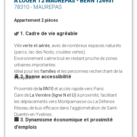
A LOUER T2 MAUREPAS - BERN 124951
78310 - MAUREPAS
Appartement 2 pièces
🌿 1. Cadre de vie agréable
Ville
verte et aérée
, avec de nombreux espaces naturels
(parcs, lac des Noés, coulées vertes).
Environnement calme tout en restant proche de zones
urbaines importantes.
Idéal pour les
familles
et les personnes recherchant de la
🚆 2. Bonne accessibilité
tranquillité.
Proximité de
la RN10
et accès rapide vers Paris.
Gare de
La Verrière (ligne N et U)
à proximité, facilitant
les déplacements vers Montparnasse ou La Défense.
Réseau de bus efficace dans l’agglomération de Saint-
Quentin-en-Yvelines.
🏢 3. Dynamisme économique et proximité
d’emplois