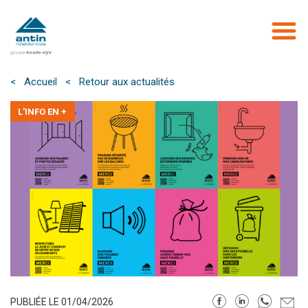
Aller
au
contenu
principal
< Accueil
< Retour aux actualités
L'INFO EN +
PUBLIÉE LE 01/04/2026