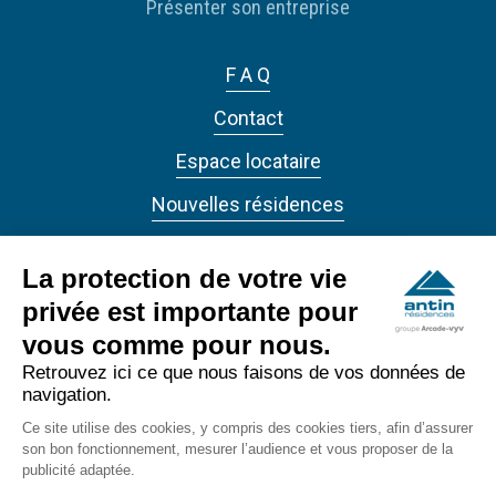
Présenter son entreprise
F A Q
Contact
Espace locataire
Nouvelles résidences
Actualités
La protection de votre vie
privée est importante pour
vous comme pour nous.
Retrouvez ici ce que nous faisons de vos données de
navigation.
ANTIN RÉSIDENCES 2022 - Tous droits réservés
Ce site utilise des cookies, y compris des cookies tiers, afin d’assurer
Accessibilité
son bon fonctionnement, mesurer l’audience et vous proposer de la
footer_bottom
publicité adaptée.