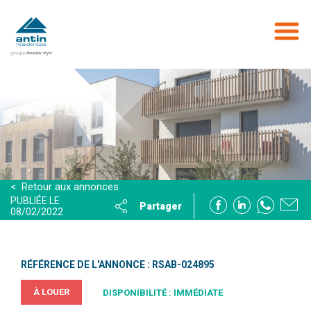
Aller
au
contenu
principal
< Retour aux annonces
PUBLIÉE LE
Partager
08/02/2022
RÉFÉRENCE DE L'ANNONCE : RSAB-024895
À LOUER
DISPONIBILITÉ : IMMÉDIATE