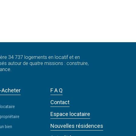
 gère 34 737 logements en locatif et en
és autour de quatre missions : construire,
rance.
-Acheter
F A Q
Contact
locataire
Espace locataire
propriétaire
Nouvelles résidences
un bien