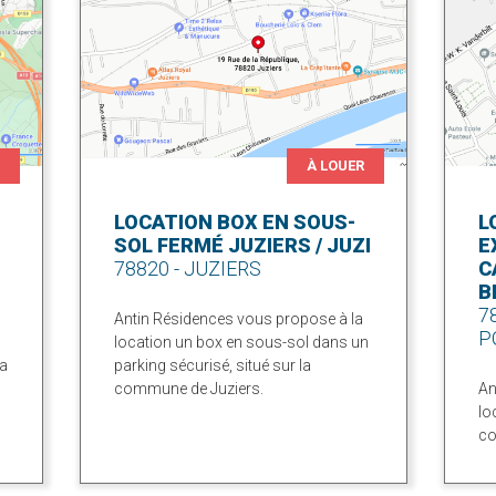
R
À LOUER
LOCATION BOX EN SOUS-
L
SOL FERMÉ JUZIERS / JUZI
E
78820 - JUZIERS
C
B
7
Antin Résidences vous propose à la
P
location un box en sous-sol dans un
la
parking sécurisé, situé sur la
commune de Juziers.
An
lo
co