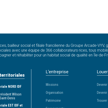
ces, bailleur social et filiale francilienne du Groupe Arcade-VYV,
ciales avec une équipe de 366 collaborateurs·rices, tous mobilis
agner et réhabiliter pour un habitat social de qualité en Île-de-F
L'entreprise
Louer
territoriales
Missions
Devenir 
toriale NORD IDF
Organisation
Devenir 
Président Wilson
Saint-Denis
Patrimoine
Trouver 
oriale EST IDF et