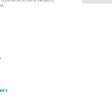
es commerces, écoles et transports.
nt.
s
64 €