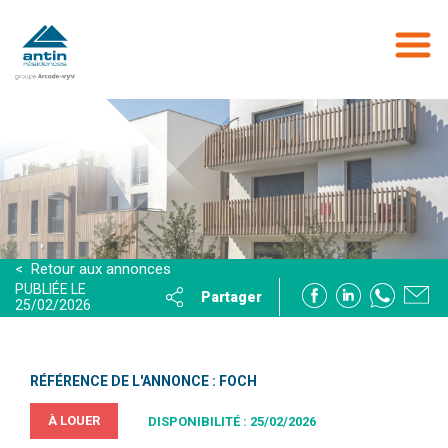
Aller
au
contenu
principal
< Retour aux annonces
PUBLIÉE LE
Partager
25/02/2026
RÉFÉRENCE DE L'ANNONCE : FOCH
À LOUER
DISPONIBILITÉ : 25/02/2026