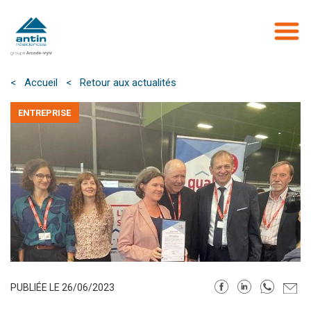
Aller
au
contenu
principal
< Accueil
< Retour aux actualités
ENTREPRISE
PUBLIÉE LE 26/06/2023