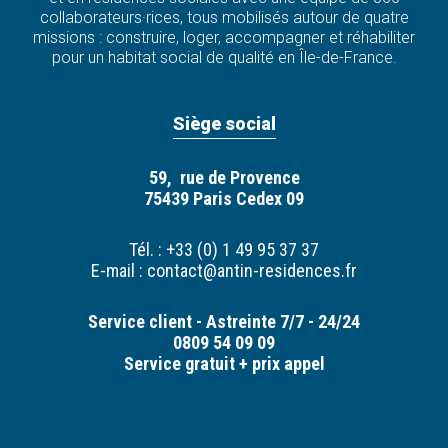
collaborateurs·rices, tous mobilisés autour de quatre
missions : construire, loger, accompagner et réhabiliter
pour un habitat social de qualité en Île-de-France.
À LOUER
A LOUER - T3 MAUREPAS - QUARTIER
RESIDENTIEL
78310 - MAUREPAS
Siège social
Appartement - 2 pièces
59, rue de Provence
EN SAVOIR +
75439 Paris Cedex 09
Loyer mensuel C.C. : 942 €
Tél. : +33 (0) 1 49 95 37 37
E-mail :
contact@antin-residences.fr
Service client - Astreinte 7/7 - 24/24
0809 54 09 09
Service gratuit + prix appel