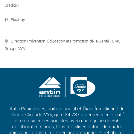
Crédits :
©
Pixabay
©
Direction Prévention, Éducation et Promotion de la Santé - UMG
Groupe VYV.
Antin Résidences, bailleur social et filiale francilienne du
Groupe Arcade-VYV, gère 34 737 logements en locatif
et en résidences sociales avec une équipe de 366
collaborateurs·rices, tous mobilisés autour de quatre
missions : construire, loger, accompagner et réhabiliter